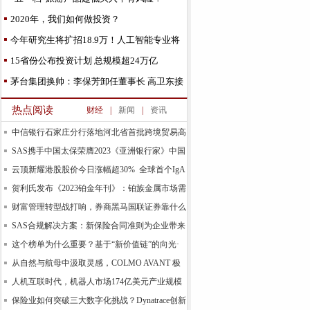
2020年，我们如何做投资？
今年研究生将扩招18.9万！人工智能专业将
重点发展这些学
15省份公布投资计划 总规模超24万亿
茅台集团换帅：李保芳卸任董事长 高卫东接
棒
热点阅读
财经
|
新闻
|
资讯
中信银行石家庄分行落地河北省首批跨境贸易高
水平
SAS携手中国太保荣膺2023《亚洲银行家》中国
合规
云顶新耀港股股价今日涨幅超30% 全球首个IgA
肾
贺利氏发布《2023铂金年刊》：铂族金属市场需
求预计
财富管理转型战打响，券商黑马国联证券靠什么
领跑基
SAS合规解决方案：新保险合同准则为企业带来
新的机
这个榜单为什么重要？基于“新价值链”的向光·
易善
从自然与航母中汲取灵感，COLMO AVANT 极
境空调自由
人机互联时代，机器人市场174亿美元产业规模
背后的
保险业如何突破三大数字化挑战？Dynatrace创新