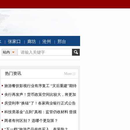
水
张家口
廊坊
沧州
邢台
|
|
|
|
站内
热门资讯
More
旅游餐饮影视行业有序复工 “灾后重建”期待
实招
央行再发声！货币政策空间比较大，将更加
灵活适度！
房贷利率“换锚”了！各家商业银行正式公告
操作细则
科技类基金“点刹”真相：监管仍收材料 曾摸
底发售
两者有何区别？ 选哪个更划算？
“五一档”旅游产品趁低买入，有风险？