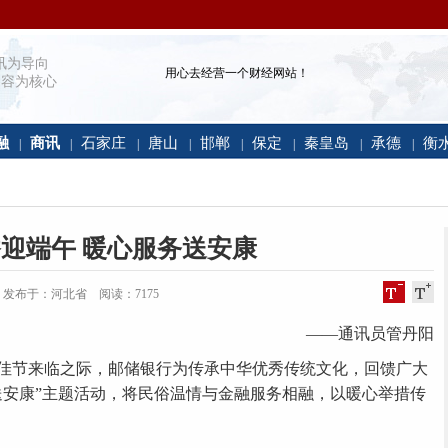
讯为导向
用心去经营一个财经网站！
容为核心
融
商讯
石家庄
唐山
邯郸
保定
秦皇岛
承德
衡
|
|
|
|
|
|
|
|
迎端午 暖心服务送安康
:32:21 发布于：河北省 阅读：
7175
——通讯员管丹阳
节来临之际，邮储银行为传承中华优秀传统文化，回馈广大
送安康”主题活动，将民俗温情与金融服务相融，以暖心举措传