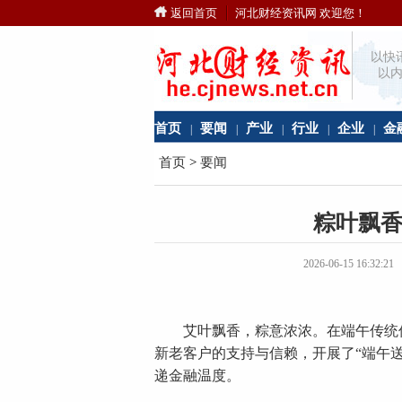
返回首页
河北财经资讯网 欢迎您！
以快
以内
首页
要闻
产业
行业
企业
金
|
|
|
|
|
首页
>
要闻
粽叶飘香
2026-06-15 16
艾叶飘香，粽意浓浓。在端午传统佳
新老客户的支持与信赖，开展了“端午
递金融温度。