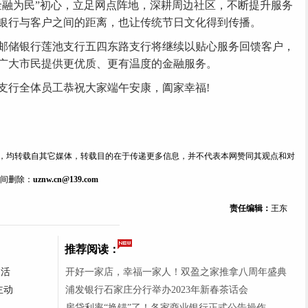
金融为民”初心，立足网点阵地，深耕周边社区，不断提升服务
银行与客户之间的距离，也让传统节日文化得到传播。
储银行莲池支行五四东路支行将继续以贴心服务回馈客户，
广大市民提供更优质、更有温度的金融服务。
行全体员工恭祝大家端午安康，阖家幸福!
内容，均转载自其它媒体，转载目的在于传递更多信息，并不代表本网赞同其观点和对
间删除：
uznw.cn@139.com
责任编辑：
王东
推荐阅读：
台活
开好一家店，幸福一家人！双盈之家推拿八周年盛典
主动
浦发银行石家庄分行举办2023年新春茶话会
房贷利率“换锚”了！各家商业银行正式公告操作