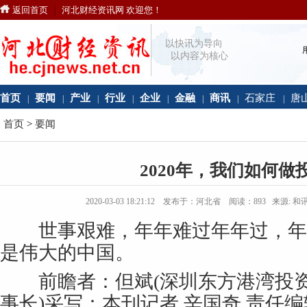
返回首页
河北财经资讯网 欢迎您！
以快讯为导向
以内容为核心
首页
要闻
产业
行业
企业
金融
商讯
石家庄
唐
|
|
|
|
|
|
|
|
首页
>
要闻
2020年，我们如何做
2020-03-03 18:21:12 发布于：河北省 阅读：
893
来源: 和
世事艰难，年年难过年年过，年
是伟大的中国。
前瞻者：但斌(深圳东方港湾投资
事长)采写：本刊记者 辛国奇 责任