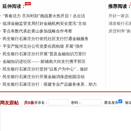
延伸阅读：
推荐阅读
“青春活力 尽兴时刻”挑战赛火热开启！丛台活
开好一家店
临漳金融监管支局打好金融机构安全度汛“主动
浦发银行石家
零点有数代表赴黄山参加战略合作考察
房贷利率“
民生银行石家庄分行依托社区支行打通金融服务
平安产险河北分公司党委在西柏坡 开展“强作
民生银行石家庄分行开展“普及金融知识万里行
金融知识进社区—— 邮储南大街支行携手郭庄
民生银行石家庄分行坚持“以客户为中心”，做好
民生银行石家庄分行开展金融消保进校园活动
民生银行石家庄分行：搭建专业产品服务体系，助力
网友跟帖
共
0条
登录名：
密码：
匿名发布
验证