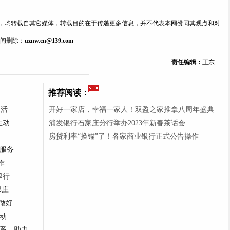
内容，均转载自其它媒体，转载目的在于传递更多信息，并不代表本网赞同其观点和对
间删除：
uznw.cn@139.com
责任编辑：
王东
推荐阅读：
台活
开好一家店，幸福一家人！双盈之家推拿八周年盛典
主动
浦发银行石家庄分行举办2023年新春茶话会
房贷利率“换锚”了！各家商业银行正式公告操作
服务
作
里行
郭庄
做好
动
系，助力