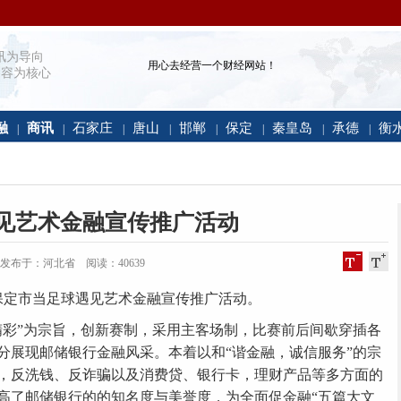
讯为导向
用心去经营一个财经网站！
容为核心
融
商讯
石家庄
唐山
邯郸
保定
秦皇岛
承德
衡
|
|
|
|
|
|
|
|
见艺术金融宣传推广活动
15:45 发布于：河北省 阅读：
40639
定市当足球遇见艺术金融宣传推广活动。
彩”为宗旨，创新赛制，采用主客场制，比赛前后间歇穿插各
分展现邮储银行金融风采。本着以和“谐金融，诚信服务”的宗
，反洗钱、反诈骗以及消费贷、银行卡，理财产品等多方面的
高了邮储银行的的知名度与美誉度，为全面促金融“五篇大文