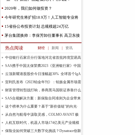
2020年，我们如何做投资？
今年研究生将扩招18.9万！人工智能专业将
重点发展这些学
15省份公布投资计划 总规模超24万亿
茅台集团换帅：李保芳卸任董事长 高卫东接
棒
热点阅读
财经
|
新闻
|
资讯
中信银行石家庄分行落地河北省首批跨境贸易高
水平
SAS携手中国太保荣膺2023《亚洲银行家》中国
合规
云顶新耀港股股价今日涨幅超30% 全球首个IgA
肾
贺利氏发布《2023铂金年刊》：铂族金属市场需
求预计
财富管理转型战打响，券商黑马国联证券靠什么
领跑基
SAS合规解决方案：新保险合同准则为企业带来
新的机
这个榜单为什么重要？基于“新价值链”的向光·
易善
从自然与航母中汲取灵感，COLMO AVANT 极
境空调自由
人机互联时代，机器人市场174亿美元产业规模
背后的
保险业如何突破三大数字化挑战？Dynatrace创新