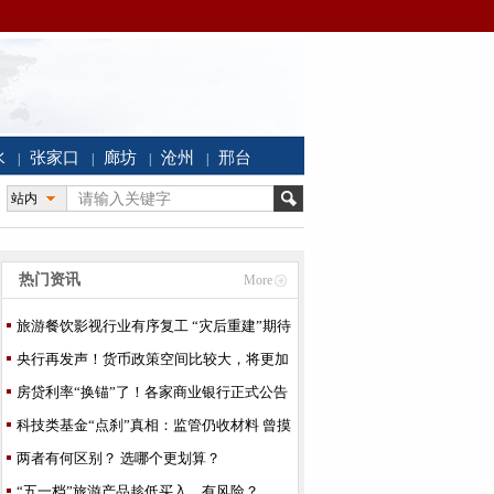
水
张家口
廊坊
沧州
邢台
|
|
|
|
站内
热门资讯
More
旅游餐饮影视行业有序复工 “灾后重建”期待
实招
央行再发声！货币政策空间比较大，将更加
灵活适度！
房贷利率“换锚”了！各家商业银行正式公告
操作细则
科技类基金“点刹”真相：监管仍收材料 曾摸
底发售
两者有何区别？ 选哪个更划算？
“五一档”旅游产品趁低买入，有风险？