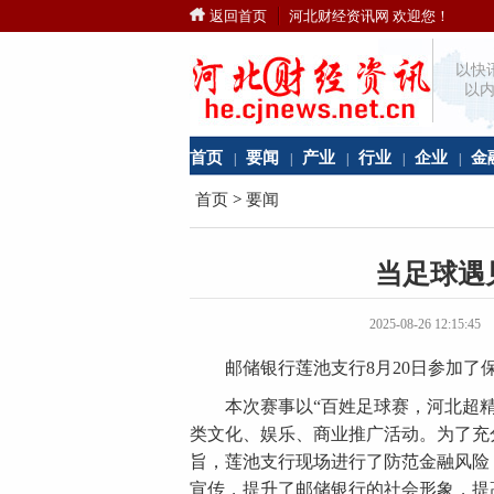
返回首页
河北财经资讯网 欢迎您！
以快
以内
首页
要闻
产业
行业
企业
金
|
|
|
|
|
首页
>
要闻
当足球遇
2025-08-26 12:
邮储银行莲池支行8月20日参加了保
本次赛事以“百姓足球赛，河北超精
类文化、娱乐、商业推广活动。为了充
旨，莲池支行现场进行了防范金融风险
宣传，提升了邮储银行的社会形象，提