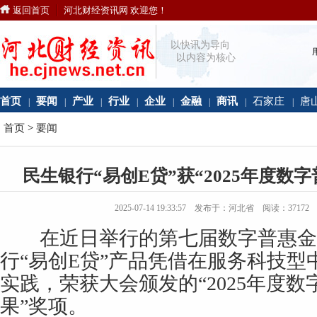
返回首页
河北财经资讯网 欢迎您！
以快讯为导向
以内容为核心
首页
要闻
产业
行业
企业
金融
商讯
石家庄
唐
|
|
|
|
|
|
|
|
首页
>
要闻
民生银行“易创E贷”获“2025年度数
2025-07-14 19:33:57 发布于：河北省 阅读：
37172
在近日举行的第七届数字普惠金
行“易创E贷”产品凭借在服务科技型
实践，荣获大会颁发的“2025年度
果”奖项。