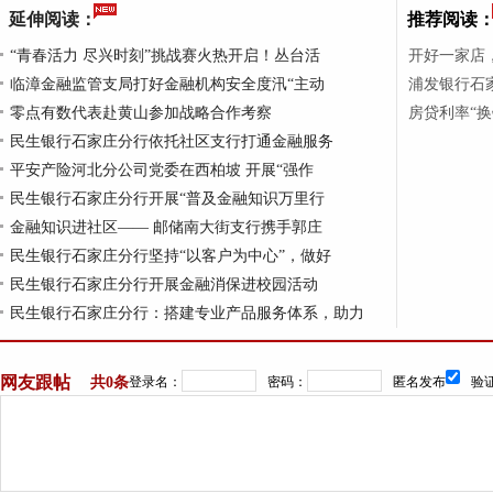
延伸阅读：
推荐阅读
“青春活力 尽兴时刻”挑战赛火热开启！丛台活
开好一家店
临漳金融监管支局打好金融机构安全度汛“主动
浦发银行石家
零点有数代表赴黄山参加战略合作考察
房贷利率“
民生银行石家庄分行依托社区支行打通金融服务
平安产险河北分公司党委在西柏坡 开展“强作
民生银行石家庄分行开展“普及金融知识万里行
金融知识进社区—— 邮储南大街支行携手郭庄
民生银行石家庄分行坚持“以客户为中心”，做好
民生银行石家庄分行开展金融消保进校园活动
民生银行石家庄分行：搭建专业产品服务体系，助力
网友跟帖
共
0条
登录名：
密码：
匿名发布
验证