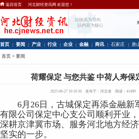
返回首页
河北财经资讯网 欢迎您！
以快讯为导向
以内容为核心
首页
要闻
产业
行业
企业
金融
商讯
石家庄
唐
|
|
|
|
|
|
|
|
首页
>
要闻
荷耀保定 与您共鉴 中荷人寿
2025-06-27 10:10:50 发布于：河北省 阅读：
41499
6月26日，古城保定再添金融新
有限公司保定中心支公司顺利开业，
深耕京津冀市场、服务河北地方经济
坚实的一步。