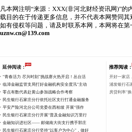
凡本网注明“来源：XXX(非河北财经资讯网)”
载目的在于传递更多信息，并不代表本网赞同其
如有侵权等问题，请及时联系本网，本网将在第
uznw.cn@139.com
延伸阅读：
推荐阅读
“青春活力 尽兴时刻”挑战赛火热开启！丛台活
开好一家店
临漳金融监管支局打好金融机构安全度汛“主动
浦发银行石家
零点有数代表赴黄山参加战略合作考察
房贷利率“
民生银行石家庄分行依托社区支行打通金融服务
平安产险河北分公司党委在西柏坡 开展“强作
民生银行石家庄分行开展“普及金融知识万里行
金融知识进社区—— 邮储南大街支行携手郭庄
民生银行石家庄分行坚持“以客户为中心”，做好