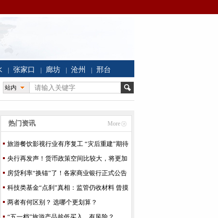
水
张家口
廊坊
沧州
邢台
|
|
|
|
站内
热门资讯
More
旅游餐饮影视行业有序复工 “灾后重建”期待
实招
央行再发声！货币政策空间比较大，将更加
灵活适度！
房贷利率“换锚”了！各家商业银行正式公告
操作细则
科技类基金“点刹”真相：监管仍收材料 曾摸
底发售
两者有何区别？ 选哪个更划算？
“五一档”旅游产品趁低买入，有风险？