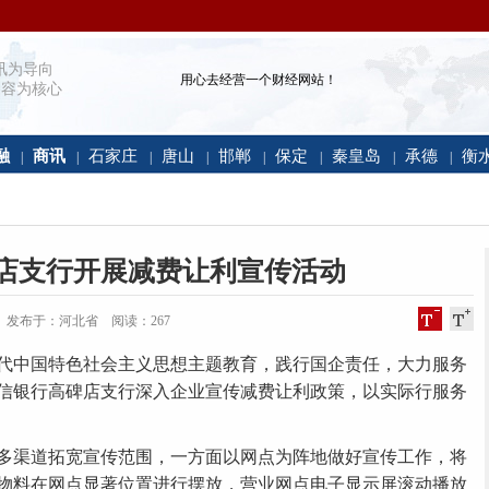
讯为导向
用心去经营一个财经网站！
容为核心
融
商讯
石家庄
唐山
邯郸
保定
秦皇岛
承德
衡
|
|
|
|
|
|
|
|
店支行开展减费让利宣传活动
:27:37 发布于：河北省 阅读：
267
中国特色社会主义思想主题教育，践行国企责任，大力服务
信银行高碑店支行深入企业宣传减费让利政策，以实际行服务
渠道拓宽宣传范围，一方面以网点为阵地做好宣传工作，将
物料在网点显著位置进行摆放，营业网点电子显示屏滚动播放