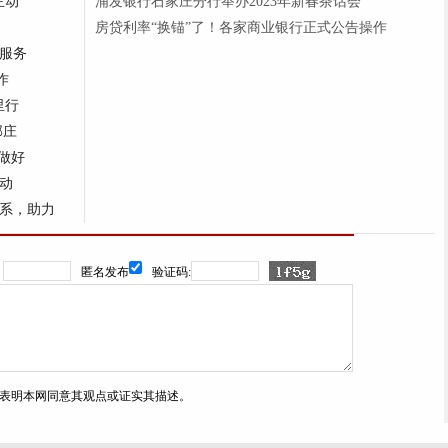
主动
浦发银行石家庄分行举办2023年新春茶话会
房贷利率“换锚”了！各家商业银行正式公告操作
服务
作
里行
郭庄
做好
动
系，助力
：
匿名发布
验证码:
表明本网同意其观点或证实其描述。