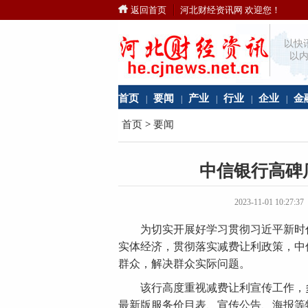
返回首页
河北财经资讯网 欢迎您！
以快
以内
首页
要闻
产业
行业
企业
金
|
|
|
|
|
首页
>
要闻
中信银行高碑
2023-11-01 10
为切实开展好学习贯彻习近平新时代
实体经济，贯彻落实减费让利政策，中
群众，解决群众实际问题。
该行高度重视减费让利宣传工作，多
最新版服务价目表、宣传公告、海报等