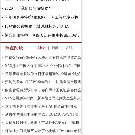
2020年，我们如何做投资？
今年研究生将扩招18.9万！人工智能专业将
重点发展这些学
15省份公布投资计划 总规模超24万亿
茅台集团换帅：李保芳卸任董事长 高卫东接
棒
热点阅读
财经
|
新闻
|
资讯
中信银行石家庄分行落地河北省首批跨境贸易高
水平
SAS携手中国太保荣膺2023《亚洲银行家》中国
合规
云顶新耀港股股价今日涨幅超30% 全球首个IgA
肾
贺利氏发布《2023铂金年刊》：铂族金属市场需
求预计
财富管理转型战打响，券商黑马国联证券靠什么
领跑基
SAS合规解决方案：新保险合同准则为企业带来
新的机
这个榜单为什么重要？基于“新价值链”的向光·
易善
从自然与航母中汲取灵感，COLMO AVANT 极
境空调自由
人机互联时代，机器人市场174亿美元产业规模
背后的
保险业如何突破三大数字化挑战？Dynatrace创新