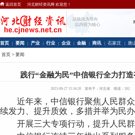
返回首页
河北财经资讯网 欢迎您！
以快讯为导向
以内容为核心
首页
要闻
产业
行业
企业
金融
商讯
石家庄
唐
|
|
|
|
|
|
|
|
首页
>
要闻
践行“金融为民”中信银行全力打
2023-09-27 15:34:20 发布于：河北省 阅读：
262
近年来，中信银行聚焦人民群众
续发力、提升质效，多措并举为民办
开展三大专项行动，提升人民群