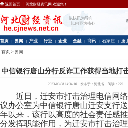
返回首页
河北财经资讯网 欢迎您！
以快讯为导向
以内容为核心
首页
要闻
产业
行业
企业
金融
商讯
石家庄
唐
|
|
|
|
|
|
|
|
首页
>
要闻
中信银行唐山分行反诈工作获得当地打
2023-09-08 14:34:16 发布于：河北省 阅读：
279
近日，迁安市打击治理电信网络
议办公室为中信银行唐山迁安支行送
年以来，该行以高度的社会责任感推
分发挥职能作用，为迁安市打击治理