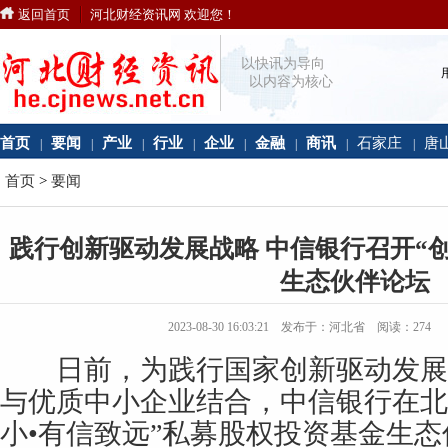
返回首页
河北财经资讯网 欢迎您！
以快讯为导向
以内容为核心
首页
要闻
产业
行业
企业
金融
商讯
石家庄
唐
|
|
|
|
|
|
|
|
首页
>
要闻
践行创新驱动发展战略 中信银行召开“创
生态伙伴论坛
2023-08-30 16:03:21 发布于：河北省 阅读：
274
日前，为践行国家创新驱动发展
与优质中小企业结合，中信银行在北
小•有信致远”私募股权投资基金生