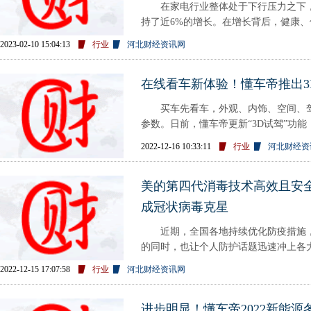
在家电行业整体处于下行压力之下，2
持了近6%的增长。在增长背后，健康
调行业竞争升维，从提供一台产品
2023-02-10 15:04:13
行业
河北财经资讯网
在线看车新体验！懂车帝推出3
买车先看车，外观、内饰、空间、驾
参数。日前，懂车帝更新“3D试驾”功
看车与模拟驾驶
2022-12-16 10:33:11
行业
河北财经资
美的第四代消毒技术高效且安
成冠状病毒克星
近期，全国各地持续优化防疫措施，
的同时，也让个人防护话题迅速冲上各
大提升和防护意识不断增强的
2022-12-15 17:07:58
行业
河北财经资讯网
进步明显！懂车帝2022新能