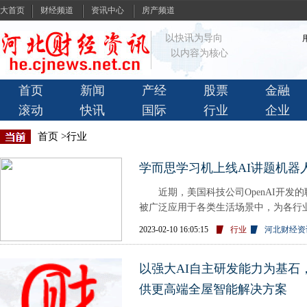
大首页
财经频道
资讯中心
房产频道
以快讯为导向
以内容为核心
首页
新闻
产经
股票
金融
滚动
快讯
国际
行业
企业
首页
>行业
学而思学习机上线AI讲题机器
近期，美国科技公司OpenAI开发的聊
被广泛应用于各类生活场景中，为各行
业，几天之内已有数家头部企业
2023-02-10 16:05:15
行业
河北财经资
以强大AI自主研发能力为基石，
供更高端全屋智能解决方案