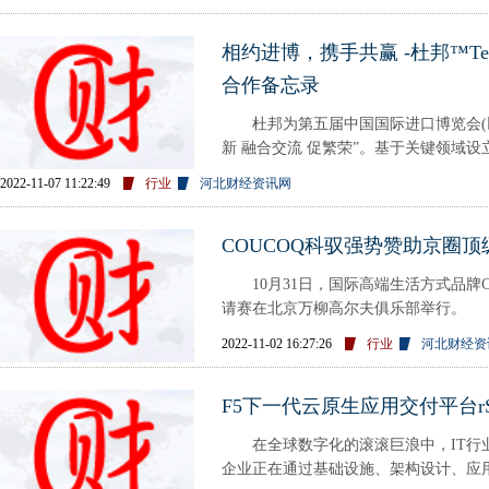
相约进博，携手共赢 -杜邦™Te
合作备忘录
杜邦为第五届中国国际进口博览会(以下
新 融合交流 促繁荣”。基于关键领域
2022-11-07 11:22:49
行业
河北财经资讯网
COUCOQ科驭强势赞助京圈
10月31日，国际高端生活方式品牌CO
请赛在北京万柳高尔夫俱乐部举行。 【
奖”】
2022-11-02 16:27:26
行业
河北财经资
F5下一代云原生应用交付平台rS
在全球数字化的滚滚巨浪中，IT行业
企业正在通过基础设施、架构设计、应