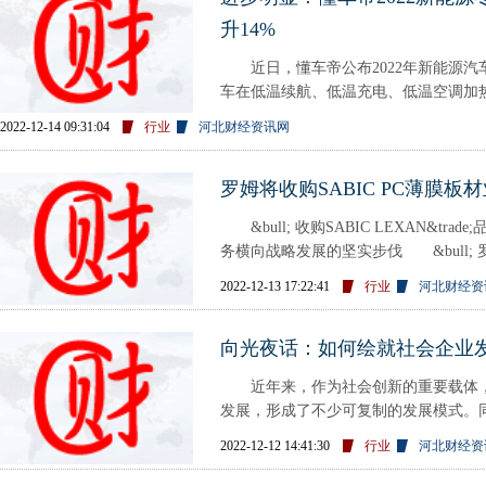
升14%
近日，懂车帝公布2022年新能源汽车
车在低温续航、低温充电、低温空调加
平均续航达成率为48.5%，平均
2022-12-14 09:31:04
行业
河北财经资讯网
罗姆将收购SABIC PC薄膜板
&bull; 收购SABIC LEXAN&tr
务横向战略发展的坚实步伐 &bull;
PLEXIGLAS&reg;宝克力&reg;板材将
2022-12-13 17:22:41
行业
河北财经资
向光夜话：如何绘就社会企业
近年来，作为社会创新的重要载体，
发展，形成了不少可复制的发展模式。
支持机构，也在合力推动行业进一步
2022-12-12 14:41:30
行业
河北财经资