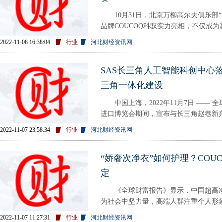
10月31日，北京万柳高尔夫俱乐部“
品牌COUCOQ科驭实力亮相，不仅成为
物
2022-11-08 16:38:04
行业
河北财经资讯网
SAS长三角人工智能科创中心
三角一体化建设
中国上海，2022年11月7日 —— 
进口博览会期间，宣布与长三角赵巷新兴
作协议，双方将
2022-11-07 23:58:34
行业
河北财经资讯网
“娇奢次净衣”如何护理？COU
定
《全球财富报告》显示，中国超高净值
为社会中坚力量，高端人群注重个人形
的时间和金钱越来越多。然而，往
2022-11-07 11:27:31
行业
河北财经资讯网